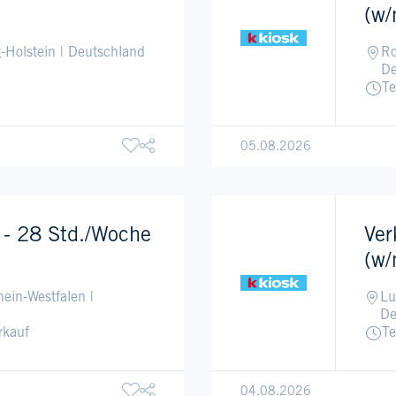
(w/
-Holstein | Deutschland
Ro
De
Te
05.08.2026
k - 28 Std./Woche
Ver
(w/
ein-Westfalen |
Lu
De
rkauf
Te
04.08.2026