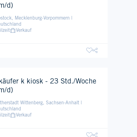
m/d)
stock, Mecklenburg-Vorpommern |
utschland
ilzeit
Verkauf
käufer k kiosk - 23 Std./Woche
m/d)
therstadt Wittenberg, Sachsen-Anhalt |
utschland
ilzeit
Verkauf