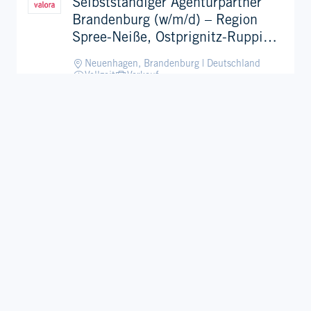
Selbstständiger Agenturpartner
Brandenburg (w/m/d) – Region
Spree-Neiße, Ostprignitz-Ruppin
und Prignitz
Neuenhagen, Brandenburg | Deutschland
Vollzeit
Verkauf
03.07.2025
Verkäufer Press & Books - Teilzeit
(w/m/d)
Delmenhorst, Niedersachsen | Deutschland
Teilzeit
Verkauf
17.06.2025
Verkäufer cigo - Minijob (w/m/d)