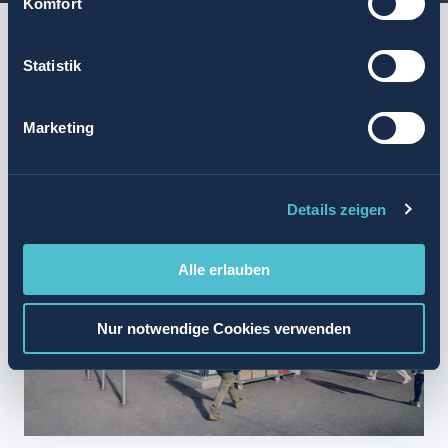
Komfort
START
ZUSAMMENFASSUNG
AGENTURMODELL
AUFGABEN UND ANFORDER
Statistik
ZUSAMMENFASSUNG
Marketing
Details zeigen
Alle erlauben
Nur notwendige Cookies verwenden