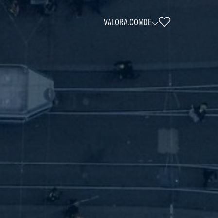
VALORA.COM
DE
n (w/m/d) - Region Rostoc