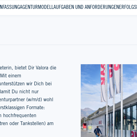
NFASSUNG
AGENTURMODELL
AUFGABEN UND ANFORDERUNGEN
ERFOLGS
erin, bietet Dir Valora die
 Mit einem
unterstützen wir Dich bei
damit Du nicht nur
genturpartner (w/m/d) wohl
rstklassigen Formate:
an hochfrequenten
ren oder Tankstellen) am