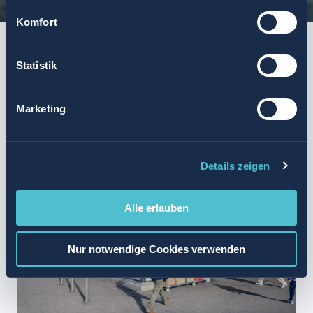
Komfort
START
ZUSAMMENFASSUNG
AGENTURMODELL
AUFGABEN UND ANFORDER
Statistik
ZUSAMMENFASSUNG
Marketing
Details zeigen
Alle erlauben
Nur notwendige Cookies verwenden