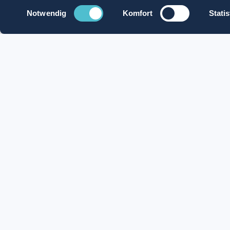
Einwilligungsauswahl
Jetzt bewerben
Mit Whatsapp be
Notwendig
Komfort
Statis