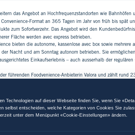
weitern das Angebot an Hochfrequenzstandorten wie Bahnhöfen 
s Convenience-Format an 365 Tagen im Jahr von früh bis spät u
odukte zum Sofortverzehr. Das Angebot wird den Kundenbedürfnis
inerer Fläche werden avec express betrieben.
ience bieten die autonome, kassenlose avec box sowie mehrere a
in der Nacht und am Sonntag autonom betrieben. Sie ermöglic
usgerichtetes Einkaufserlebnis – auch ausserhalb der regulären
 der führenden Foodvenience-Anbieterin Valora und zählt rund 2
ie Zukunft und werde zum Glücksbringer.
en Technologien auf dieser Webseite finden Sie, wenn Sie «Deta
en selbst entscheiden, welche Kategorien von Cookies Sie zula
derzeit unter dem Menüpunkt «Cookie-Einstellungen» ändern.