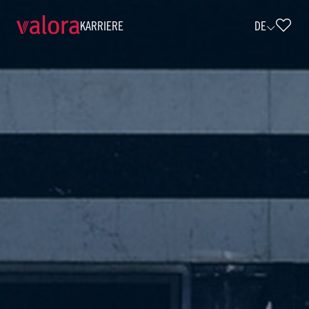
KARRIERE
DE
Verkäufer avec - Teilzeit (w/m/d) • av