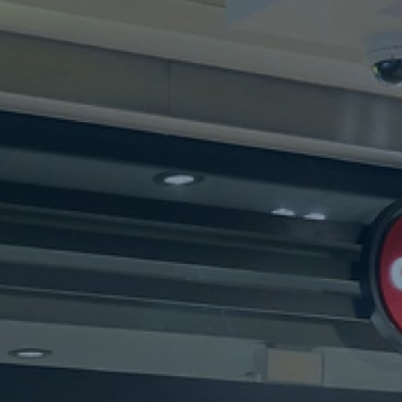
/m/d) • cigo