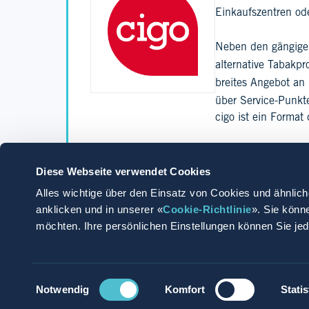
Einkaufszentren od
Neben den gängigen
alternative Tabakp
breites Angebot an
über Service-Punkte
cigo ist ein Format
Gestalte mit uns d
Diese Webseite verwendet Cookies
Mehr lesen
Alles wichtige über den Einsatz von Cookies und ähnlich
anklicken und in unserer «
Cookie-Richtlinie
». Sie könn
möchten. Ihre persönlichen Einstellungen können Sie je
Einwilligungsauswahl
Jetzt bewerben
Mit Whatsapp be
Notwendig
Komfort
Statis