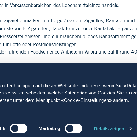
er in Vorkassenbereichen des Lebensmitteleinzelhandels.
 Zigarettenmarken führt cigo Zigarren, Zigarillos, Raritäten u
rodukte wie E-Zigaretten, Tabak-Erhitzer oder Kautabak. Ergän
 Presseerzeugnissen und ein branchenübliches Randsortiment ge
 für Lotto oder Postdienstleistungen.
 der führenden Foodvenience-Anbieterin Valora und zählt rund 40
ie Zukunft und werde zum Glücksbringer.
en Technologien auf dieser Webseite finden Sie, wenn Sie «Deta
en selbst entscheiden, welche Kategorien von Cookies Sie zula
derzeit unter dem Menüpunkt «Cookie-Einstellungen» ändern.
werben
tik
Marketing
Details zeigen