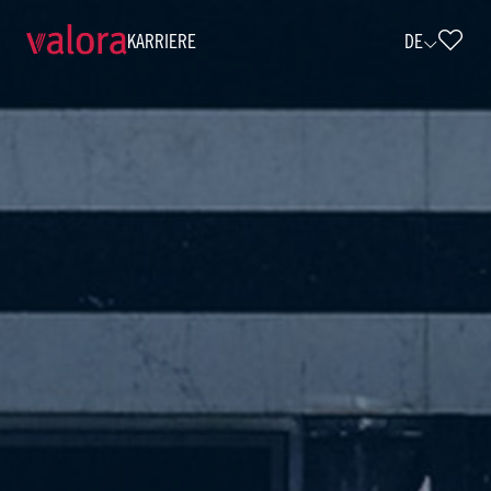
KARRIERE
DE
Verkäufer avec - Vollzeit (w/m/d) • av