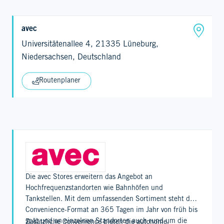
avec
Universitätenallee 4, 21335 Lüneburg,
Niedersachsen, Deutschland
Routenplaner
Die avec Stores erweitern das Angebot an
Hochfrequenzstandorten wie Bahnhöfen und
Tankstellen. Mit dem umfassenden Sortiment steht das
Convenience-Format an 365 Tagen im Jahr von früh bis
spät und an einzelnen Standorten auch rund um die
Zusätzliche Convenience bieten die autonome,