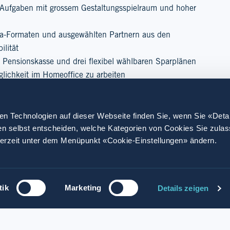
Aufgaben mit grossem Gestaltungsspielraum und hoher
lora-Formaten und ausgewählten Partnern aus den
ilität
r Pensionskasse und drei flexibel wählbaren Sparplänen
öglichkeit im Homeoffice zu arbeiten
en Technologien auf dieser Webseite finden Sie, wenn Sie «Deta
en selbst entscheiden, welche Kategorien von Cookies Sie zula
derzeit unter dem Menüpunkt «Cookie-Einstellungen» ändern.
ren sich rund 15'000 Mitarbeitende im Netzwerk von Valora, u
ience-Angebot das kleine Glück zu bringen – nah, schnell, prak
n Valora befinden sich an Hochfrequenzlagen in der Schweiz, De
werben
Unternehmen gehören unter anderem k kiosk, Brezelkönig, BackW
tik
Marketing
Details zeigen
ie Zukunft und werde zum Glücksbringer.
werk und die beliebte Eigenmarke ok.– sowie ein stetig wachsend
e der weltweit führenden Produktionen von Laugengebäck und prof
höpfungskette. Die Valora Gruppe mit Firmensitz in Muttenz in de