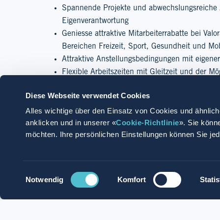
Spannende Projekte und abwechslungsreiche 
Eigenverantwortung
Geniesse attraktive Mitarbeiterrabatte bei Va
Bereichen Freizeit, Sport, Gesundheit und Mob
Attraktive Anstellungsbedingungen mit eigene
Flexible Arbeitszeiten mit Gleitzeit und der M
Diese Webseite verwendet Cookies
Alles wichtige über den Einsatz von Cookies und ähnlich
anklicken und in unserer «
Cookie-Richtlinie
». Sie könn
möchten. Ihre persönlichen Einstellungen können Sie je
Tagtäglich engagie
umfassenden Foodven
Verkaufsstellen vo
Einwilligungsauswahl
Jetzt bewerben
Mit Whatsapp be
Niederlanden. Zum 
Notwendig
Komfort
Statis
Gestalte mit uns d
Spettacolo, Fritten
betreibt Valora ein
integrierten Wertsc
Mehr lesen