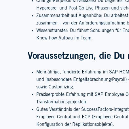
Change Requests & Releases: Du begleitest 
Hypercare- und Post-Go-Live-Phasen und sicher
Zusammenarbeit auf Augenhöhe: Du arbeitest e
zusammen – von der Anforderungsaufnahme bi
Wissenstransfer: Du führst Schulungen für En
Know-how-Aufbau im Team.
Voraussetzungen, die Du 
Mehrjährige, fundierte Erfahrung im SAP HCM
und insbesondere Entgeltabrechnung/Payroll) 
sowie Customizing.
Praxiserprobte Erfahrung mit SAP Employee Ce
Transformationsprojekten.
Gutes Verständnis der SuccessFactors-Integra
Employee Central und ECP (Employee Central D
Konfiguration der Replikationsobjekte).