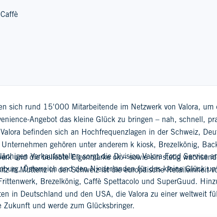
 Caffè
ren sich rund 15'000 Mitarbeitende im Netzwerk von Valora, u
ience-Angebot das kleine Glück zu bringen – nah, schnell, prak
n Valora befinden sich an Hochfrequenzlagen in der Schweiz, De
Unternehmen gehören unter anderem k kiosk, Brezelkönig, BackW
lächigen Verkaufsstellen sorgt die Division Valora Food Service
werk und die beliebte Eigenmarke ok.– sowie ein stetig wachsend
burg, Österreich und den Niederlanden für das kleine Glück unt
itz in Muttenz in der Schweiz ist die europäische Retaileinhei
Frittenwerk, Brezelkönig, Caffè Spettacolo und SuperGuud. Hinz
ten in Deutschland und den USA, die Valora zu einer weltweit 
ie Zukunft und werde zum Glücksbringer.