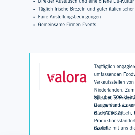
Direkter Austausch und eine offene Du-Kultur
Täglich frische Brezeln und guter italienischer
Faire Anstellungsbedingungen
Gemeinsame Firmen-Events
Tagtäglich engagie
umfassenden Foodven
Verkaufsstellen vo
Niederlanden. Zum 
Mit über 700 kleinf
Spettacolo, Fritten
Deutschland, Luxem
Gruppe mit Firmens
BackWerk, Ditsch, 
C.V. (FEMSA).
Produktionsstandor
Gestalte mit uns d
macht.