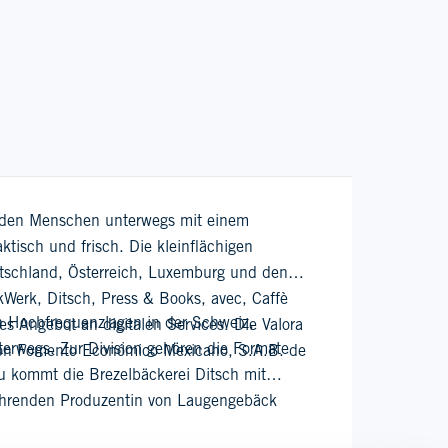
m den Menschen unterwegs mit einem
tisch und frisch. Die kleinflächigen
utschland, Österreich, Luxemburg und den
erk, Ditsch, Press & Books, avec, Caffè
 an Hochfrequenzlagen in der Schweiz,
es Angebot an digitalen Services. Die Valora
erwegs. Zur Division gehören die Formate
t von Fomento Económico Mexicano, S.A.B. de
u kommt die Brezelbäckerei Ditsch mit
führenden Produzentin von Laugengebäck