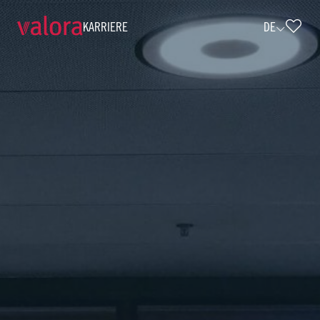
KARRIERE
DE
Verkäufer k kiosk - Teilzeit (w/m/d) • 