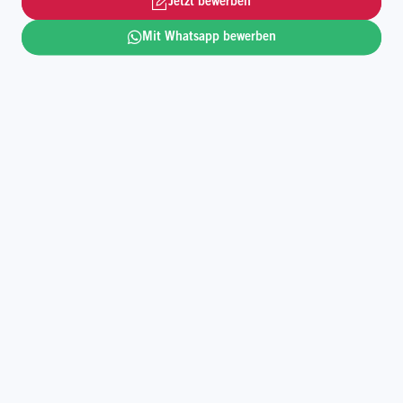
Jetzt bewerben
Loyalty-Programm.
Gestalte mit uns die Zukunft und werde zum
Mit Whatsapp bewerben
Glücksbringer.
Mehr lesen