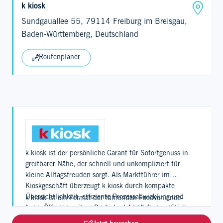
k kiosk
Sundgauallee 55, 79114 Freiburg im Breisgau,
Baden-Württemberg, Deutschland
Routenplaner
k kiosk ist der persönliche Garant für Sofortgenuss in
greifbarer Nähe, der schnell und unkompliziert für
kleine Alltagsfreuden sorgt. Als Marktführer im
Kioskgeschäft überzeugt k kiosk durch kompakte
Übersichtlichkeit, effiziente Prozessabwicklung und
k kiosk ist ein Format der führenden Foodvenience-
lange Öffnungszeiten. Dank der k kiosk App profitieren
Anbieterin Valora und zählt rund 1120 Verkaufsstellen
Kundinnen und Kunden zudem von einem digitalen
in der Schweiz, in Deutschland und Luxemburg.