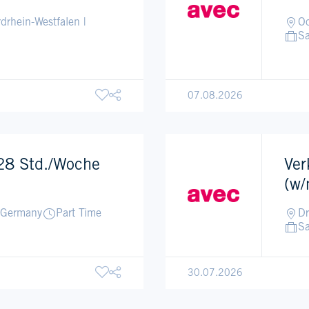
rhein-Westfalen |
Oc
Sa
07.08.2026
 28 Std./Woche
Ver
(w/
| Germany
Part Time
Dr
Sa
30.07.2026