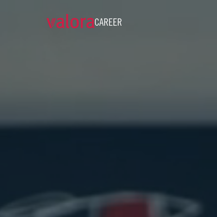
CAREER
Career and Job Openings • 