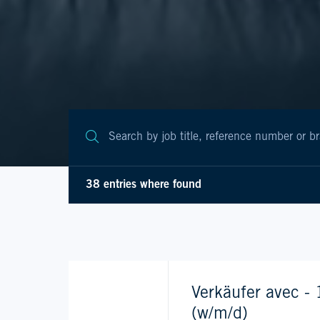
38 entries where found
Verkäufer avec -
(w/m/d)