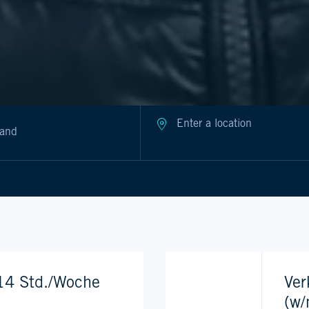
 14 Std./Woche
Ver
(w/