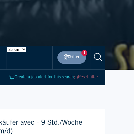
1
Filter
Advanced filters
Create a job alert for this search
Reset filter
käufer avec - 9 Std./Woche
m/d)