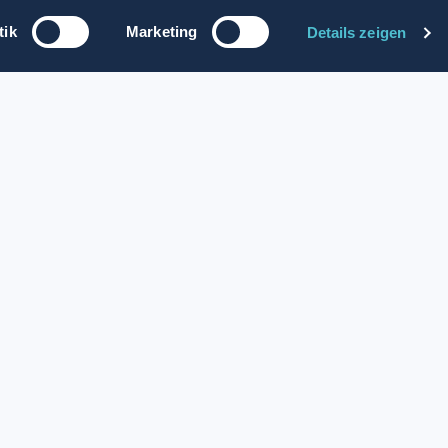
…
1
16
17
18
19
20
tik
Marketing
Details zeigen