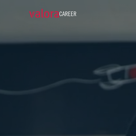
CAREER
Career and Job Openings • 