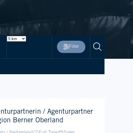
Filter
Advanced filters
nturpartnerin / Agenturpartner
ion Berner Oberland
rn | Switzerland
Full Time
Sales