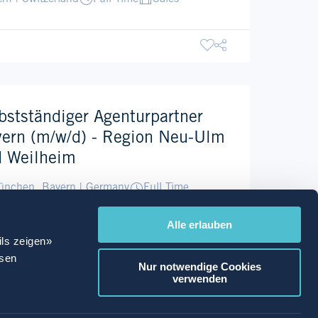
bstständiger Agenturpartner
ern (m/w/d) - Region Neu-Ulm
 Weilheim
nchen, Bayern | Germany
Full Time
les
Alle erlauben
ils zeigen»
ssen
Nur notwendige Cookies
verwenden