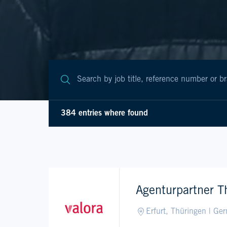
384 entries where found
Agenturpartner T
Erfurt, Thüringen | Ge