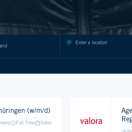
hüringen (w/m/d)
Age
Reg
rmany
Full Time
Sales
Be