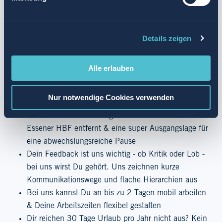
feiern unsere Erfolge bei Teamevents und
Firmenfeiern
Details zeigen
Unsere Werte sind nicht nur Deko. Wir leben eine
respektvolle und offene Unternehmenskultur, bei der
sich vom Studierenden bis zum CEO jeder duzt
Alle erlauben
Unterstützung in allen Lebenslagen durch
Kooperationspartner:innen, beispielsweise aus den
Nur notwendige Cookies verwenden
Bereichen „Beruf & Kinder“ und „Beruf & Pflege“
Attraktive Innenstadt-Lage: Nur 7 Geh-Minuten vom
Essener HBF entfernt & eine super Ausgangslage für
eine abwechslungsreiche Pause
Dein Feedback ist uns wichtig - ob Kritik oder Lob -
bei uns wirst Du gehört. Uns zeichnen kurze
Kommunikationswege und flache Hierarchien aus
Bei uns kannst Du an bis zu 2 Tagen mobil arbeiten
& Deine Arbeitszeiten flexibel gestalten
Dir reichen 30 Tage Urlaub pro Jahr nicht aus? Kein