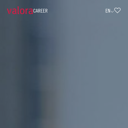
CAREER
EN
Solution Owner Network & Connectivi