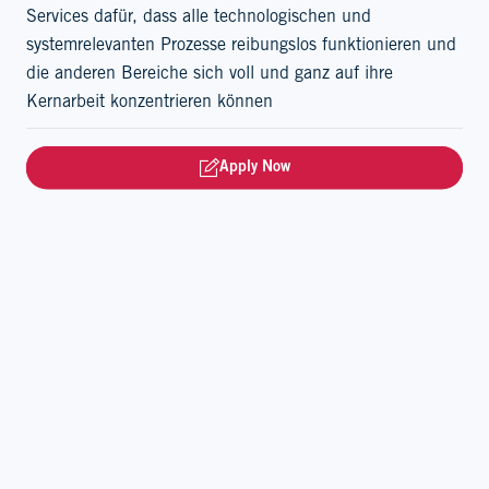
Services dafür, dass alle technologischen und
systemrelevanten Prozesse reibungslos funktionieren und
die anderen Bereiche sich voll und ganz auf ihre
Kernarbeit konzentrieren können
Hast Du noch Fragen?
Apply Now
Wir beantworten Dir gerne alle Fragen zu diesem
Stellenangebot, unserem Bewerbungsprozess, sowie zum
Arbeitsalltag bei Valora.
Du erreichst uns unter:
+49 201 20 189 289
PS: Schau doch mal bei Kununu, was Mitarbeitende
oder Bewerber über uns sagen.
Valora Food Service