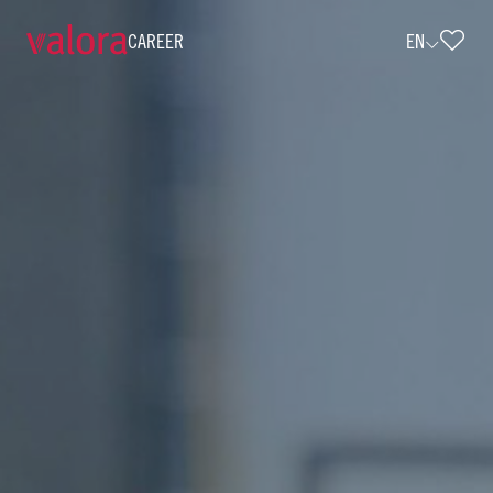
CAREER
EN
Mitarbeiter Instandhaltung (w/m/d) •