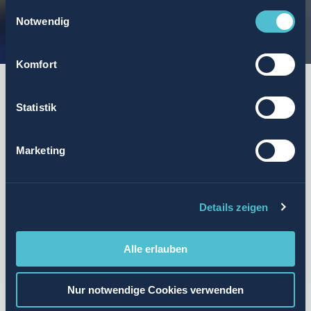
Einwilligungsauswahl
Notwendig
Komfort
Statistik
Aufgaben, die Dir gefallen werden
Marketing
Durchführung von geplanten Wartungsarbeiten an
Maschinen und Anlagen
Diagnose und Behebung von Störungen in der
Produktion
Details zeigen
Instandsetzung von mechanischen, elektrischen und
elektronischen Systemen
Alle erlauben
Mithilfe bei der Ersatzteilbewirtschaftung
Einhaltung der Sicherheits- und Umweltstandards
Nur notwendige Cookies verwenden
Kontinuierliche Verbesserung der