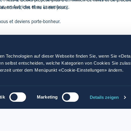
 Press & Books propose plus d’un million de livres et de produits,
se, en Autriche et au Luxembourg.
alendriers, des films et des jeux.
 nous et deviens porte-bonheur.
en Technologien auf dieser Webseite finden Sie, wenn Sie «Deta
en selbst entscheiden, welche Kategorien von Cookies Sie zula
derzeit unter dem Menüpunkt «Cookie-Einstellungen» ändern.
tik
Marketing
Details zeigen