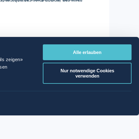
 tels que des livres audios, des livres
Alle erlauben
ils zeigen»
ssen
Nur notwendige Cookies
verwenden