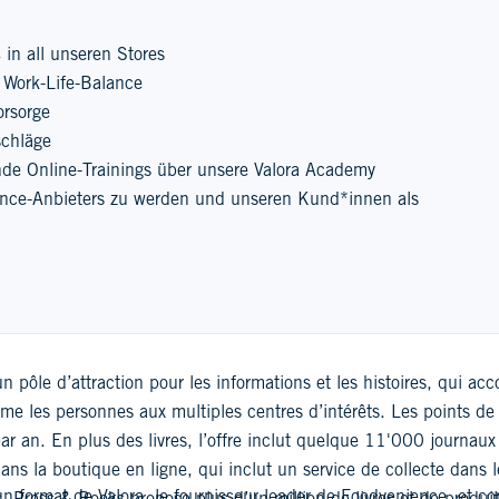
in all unseren Stores
 Work-Life-Balance
orsorge
schläge
de Online-Trainings über unsere Valora Academy
ience-Anbieters zu werden und unseren Kund*innen als
n pôle d’attraction pour les informations et les histoires, qui a
me les personnes aux multiples centres d’intérêts. Les points d
par an. En plus des livres, l’offre inclut quelque 11'000 journau
ns la boutique en ligne, qui inclut un service de collecte dans l
n format de Valora, le fournisseur leader de Foodvenience, et 