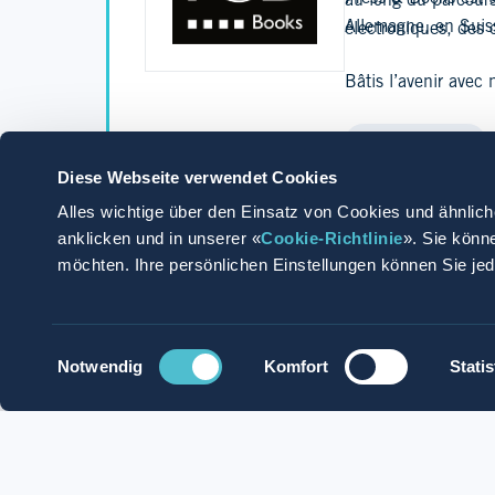
au long du parcours,
Allemagne, en Suis
électroniques, des c
Bâtis l’avenir avec
En savoir plus
Diese Webseite verwendet Cookies
Alles wichtige über den Einsatz von Cookies und ähnlich
anklicken und in unserer «
Cookie-Richtlinie
». Sie könn
möchten. Ihre persönlichen Einstellungen können Sie je
Postuler
Postule avec Whatsapp
Einwilligungsauswahl
Notwendig
Komfort
Statis