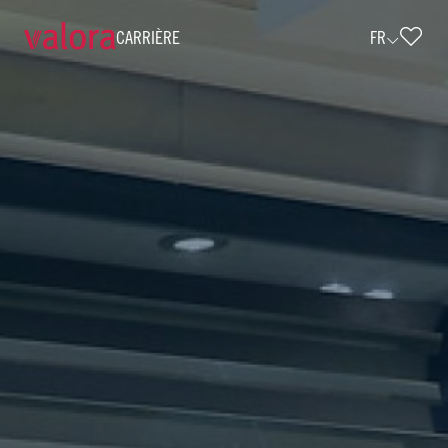
CARRIÈRE
FR
Verkäufer cigo - Teilzeit (w/m/d) • cig