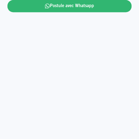
numérique.
Postule avec Whatsapp
Bâtis l’avenir avec nous et deviens porte-bonheur.
En savoir plus