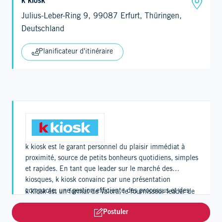
k kiosk
Julius-Leber-Ring 9, 99087 Erfurt, Thüringen,
Deutschland
Planificateur d'itinéraire
k kiosk est le garant personnel du plaisir immédiat à
proximité, source de petits bonheurs quotidiens, simples
et rapides. En tant que leader sur le marché des
kiosques, k kiosk convainc par une présentation
compacte, une gestion efficiente des processus et des
k kiosk est un format de Valora, le fournisseur leader de
horaires d’ouverture étendus. Grâce à l’app k kiosk, les
Foodvenience, et compte quelque 1'120 points de vente
Postuler
clients profitent aussi d’un programme de fidélité
en Suisse, en Allemagne et au Luxembourg.