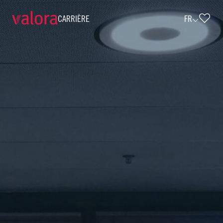
CARRIÈRE
FR
Verkäufer k kiosk - Teilzeit (w/m/d) • 