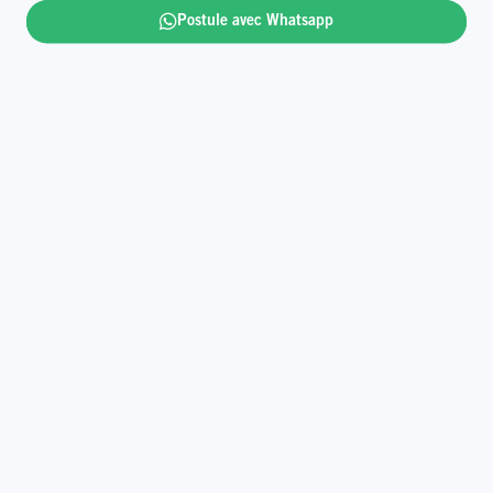
numérique.
Postule avec Whatsapp
Bâtis l’avenir avec nous et deviens porte-bonheur.
En savoir plus