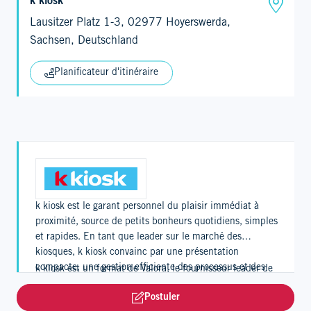
k kiosk
Lausitzer Platz 1-3, 02977 Hoyerswerda,
Sachsen, Deutschland
Planificateur d'itinéraire
k kiosk est le garant personnel du plaisir immédiat à
proximité, source de petits bonheurs quotidiens, simples
et rapides. En tant que leader sur le marché des
kiosques, k kiosk convainc par une présentation
compacte, une gestion efficiente des processus et des
k kiosk est un format de Valora, le fournisseur leader de
horaires d’ouverture étendus. Grâce à l’app k kiosk, les
Foodvenience, et compte quelque 1'120 points de vente
Postuler
clients profitent aussi d’un programme de fidélité
en Suisse, en Allemagne et au Luxembourg.