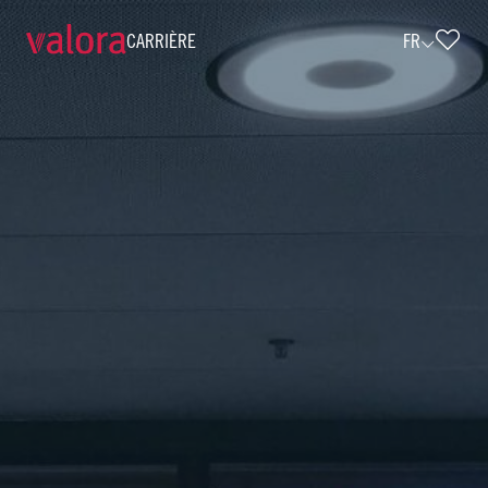
CARRIÈRE
FR
Verkäufer k kiosk - Teilzeit (w/m/d) • 