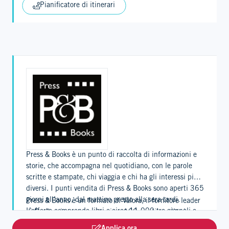
Pianificatore di itinerari
Press & Books è un punto di raccolta di informazioni e
storie, che accompagna nel quotidiano, con le parole
scritte e stampate, chi viaggia e chi ha gli interessi più
diversi. I punti vendita di Press & Books sono aperti 365
giorni all’anno, dal mattino presto alla sera tardi.
Press & Books è un formato di Valora, il fornitore leader
L’offerta comprende libri e circa 11.000 tra giornali e
di Foodvenience, e conta circa 190 punti vendita in
riviste da oltre 30 Paesi, in 21 lingue. Nel negozio
Germania, in Svizzera, in Austria e nel Lussemburgo.
Applica ora