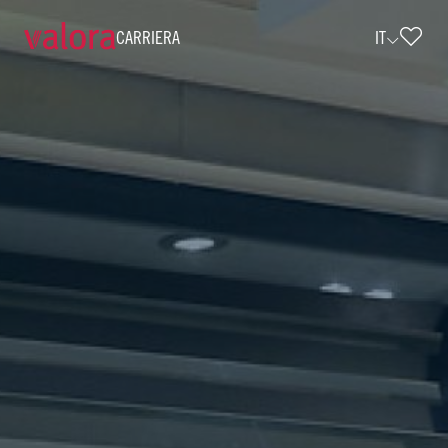
CARRIERA
IT
Verkäufer cigo - Teilzeit (w/m/d) • cig