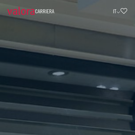
CARRIERA
IT
Verkäufer cigo - Teilzeit (w/m/d) • cig