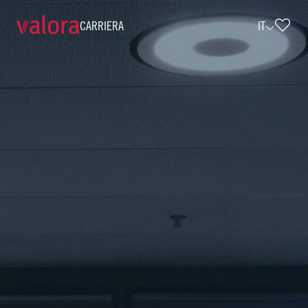
CARRIERA
IT
Verkäufer k kiosk - Minijob (w/m/d) •