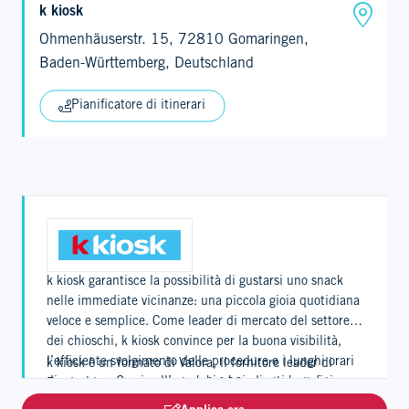
k kiosk
Ohmenhäuserstr. 15, 72810 Gomaringen,
Baden-Württemberg, Deutschland
Pianificatore di itinerari
k kiosk garantisce la possibilità di gustarsi uno snack
nelle immediate vicinanze: una piccola gioia quotidiana
veloce e semplice. Come leader di mercato del settore
dei chioschi, k kiosk convince per la buona visibilità,
l’efficiente svolgimento delle procedure e i lunghi orari
k kiosk è un formato di Valora, il fornitore leader di
di apertura. Grazie all’app k kiosk, i clienti beneficiano
Foodvenience, e conta circa 1.120 punti vendita in
inoltre di un programma fedeltà digitale.
Svizzera, Germania e Lussemburgo.