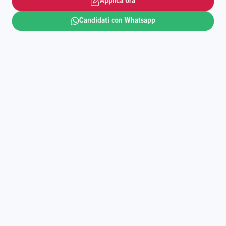
Applica ora
Scrivi il futuro con noi e offri un pizzico di gioia agli
Candidati con Whatsapp
altri.
Leggi tutto