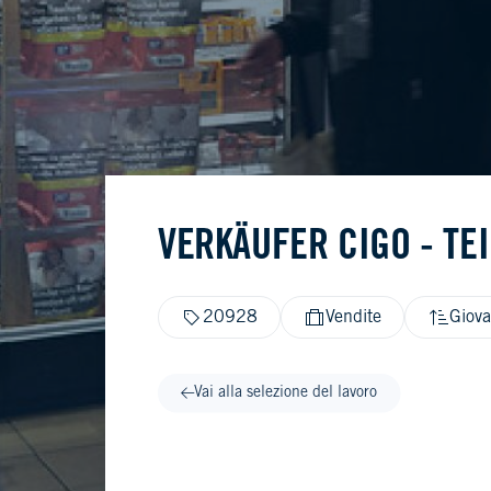
VERKÄUFER CIGO - TEI
20928
Vendite
Giova
Vai alla selezione del lavoro