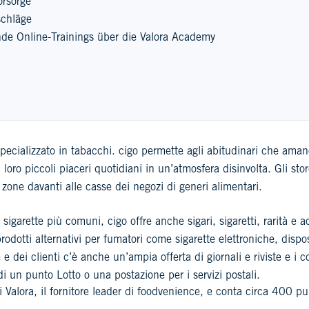
orsorge
schläge
de Online-Trainings über die Valora Academy
pecializzato in tabacchi. cigo permette agli abitudinari che amano
 i loro piccoli piaceri quotidiani in un’atmosfera disinvolta. Gli st
zone davanti alle casse dei negozi di generi alimentari.
 sigarette più comuni, cigo offre anche sigari, sigaretti, rarità e 
dotti alternativi per fumatori come sigarette elettroniche, dispo
 e dei clienti c’è anche un’ampia offerta di giornali e riviste e i co
i un punto Lotto o una postazione per i servizi postali.
i Valora, il fornitore leader di foodvenience, e conta circa 400 p