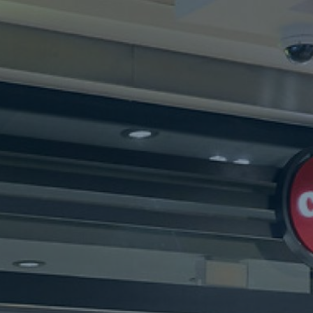
/m/d) • cigo