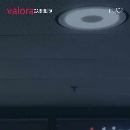
CARRIERA
IT
Verkäuferin/Verkäufer k kiosk 15 Std.