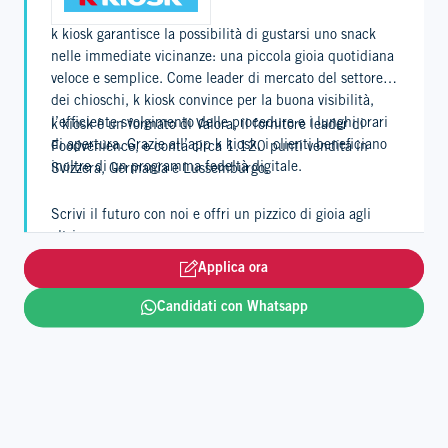
k kiosk garantisce la possibilità di gustarsi uno snack
nelle immediate vicinanze: una piccola gioia quotidiana
veloce e semplice. Come leader di mercato del settore
dei chioschi, k kiosk convince per la buona visibilità,
l’efficiente svolgimento delle procedure e i lunghi orari
k kiosk è un formato di Valora, il fornitore leader di
di apertura. Grazie all’app k kiosk, i clienti beneficiano
Foodvenience, e conta circa 1.120 punti vendita in
inoltre di un programma fedeltà digitale.
Svizzera, Germania e Lussemburgo.
Scrivi il futuro con noi e offri un pizzico di gioia agli
altri.
Applica ora
Leggi tutto
Candidati con Whatsapp