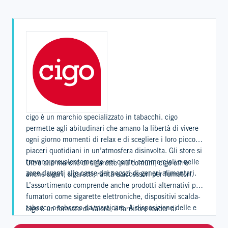
cigo è un marchio specializzato in tabacchi. cigo
permette agli abitudinari che amano la libertà di vivere
ogni giorno momenti di relax e di scegliere i loro piccoli
piaceri quotidiani in un’atmosfera disinvolta. Gli store si
trovano prevalentemente nei centri commerciali o nelle
Oltre alle marche di sigarette più comuni, cigo offre
zone davanti alle casse dei negozi di generi alimentari.
anche sigari, sigaretti, rarità e accessori per fumatori.
L’assortimento comprende anche prodotti alternativi per
fumatori come sigarette elettroniche, dispositivi scalda-
tabacco o tabacco da masticare. A disposizione delle e
cigo è un formato di Valora, il fornitore leader di
dei clienti c’è anche un’ampia offerta di giornali e
foodvenience, e conta circa 400 punti vendita in