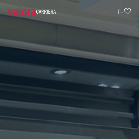
CARRIERA
IT
Verkäufer cigo - 40 Std./Monat (w/m/