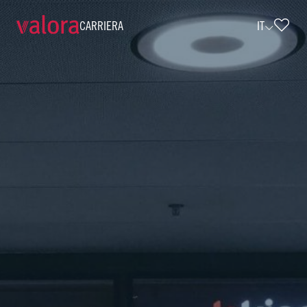
CARRIERA
IT
Verkäufer k kiosk - 18 Std./Woche (w