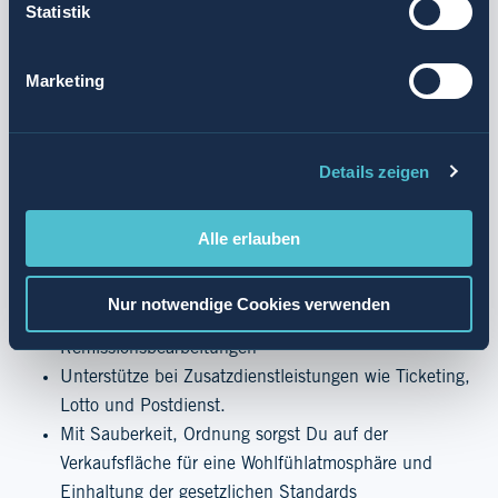
Statistik
Werde Teil unseres Verkaufsteams in unserem Kiosk-
Konzept
k kiosk
mit
18 Std./Woche in Wurster
Marketing
Nordseeküste.
Bereite unseren Kunden ein tolles
Einkaufserlebnis, ob mit oder ohne Vorerfahrung im
Verkauf oder ähnlichen Branchen.
Details zeigen
Deine Aufgaben
Alle erlauben
Du berätst Kunden, bestellst Nachschub bei
knappen Beständen, übernimmst die Warenannahme
Nur notwendige Cookies verwenden
sowie die Befüllung der Warenträger und
Remissionsbearbeitungen
Unterstütze bei Zusatzdienstleistungen wie Ticketing,
Lotto und Postdienst.
Mit Sauberkeit, Ordnung sorgst Du auf der
Verkaufsfläche für eine Wohlfühlatmosphäre und
Einhaltung der gesetzlichen Standards