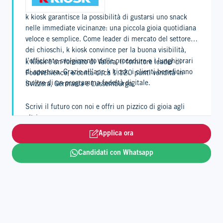
k kiosk garantisce la possibilità di gustarsi uno snack
nelle immediate vicinanze: una piccola gioia quotidiana
veloce e semplice. Come leader di mercato del settore
dei chioschi, k kiosk convince per la buona visibilità,
l’efficiente svolgimento delle procedure e i lunghi orari
k kiosk è un formato di Valora, il fornitore leader di
di apertura. Grazie all’app k kiosk, i clienti beneficiano
Foodvenience, e conta circa 1.120 punti vendita in
inoltre di un programma fedeltà digitale.
Svizzera, Germania e Lussemburgo.
Scrivi il futuro con noi e offri un pizzico di gioia agli
altri.
Applica ora
Leggi tutto
Candidati con Whatsapp