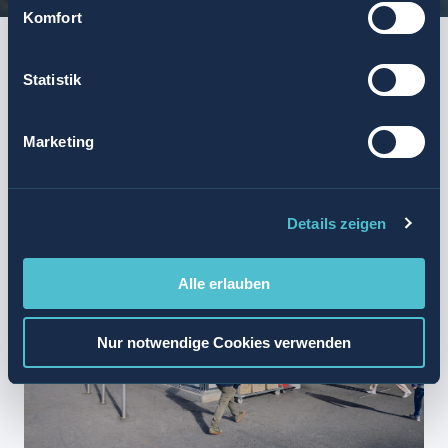
Komfort
START
ZUSAMMENFASSUNG
AGENTURMODELL
AUFGABEN UND ANFORDER
Statistik
ZUSAMMENFASSUNG
Marketing
Details zeigen
Alle erlauben
Nur notwendige Cookies verwenden