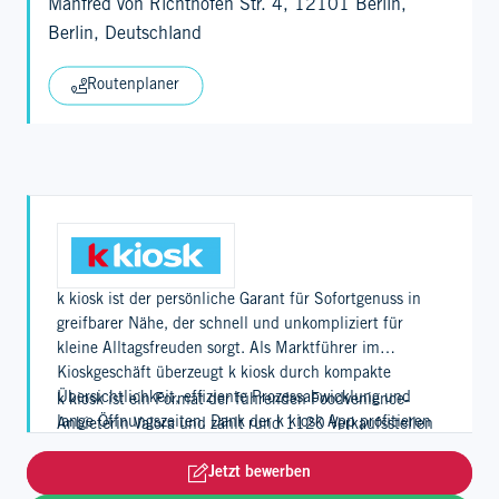
Manfred von Richthofen Str. 4, 12101 Berlin,
Berlin, Deutschland
Routenplaner
k kiosk ist der persönliche Garant für Sofortgenuss in
greifbarer Nähe, der schnell und unkompliziert für
kleine Alltagsfreuden sorgt. Als Marktführer im
Kioskgeschäft überzeugt k kiosk durch kompakte
Übersichtlichkeit, effiziente Prozessabwicklung und
k kiosk ist ein Format der führenden Foodvenience-
lange Öffnungszeiten. Dank der k kiosk App profitieren
Anbieterin Valora und zählt rund 1120 Verkaufsstellen
Kundinnen und Kunden zudem von einem digitalen
in der Schweiz, in Deutschland und Luxemburg.
Loyalty-Programm.
Jetzt bewerben