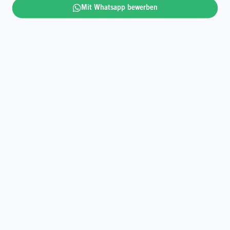
Gestalte mit uns die Zukunft und werde zum
Mit Whatsapp bewerben
Glücksbringer.
Mehr lesen