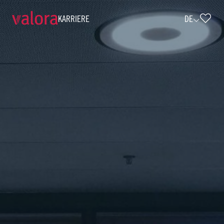
KARRIERE
DE
Verkäufer k kiosk - Vollzeit (w/m/d) • 