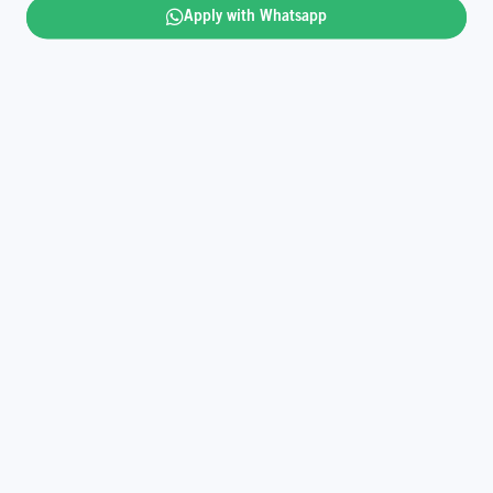
Shape the future with us and brighten up someone’s
Apply with Whatsapp
journey.
Read more