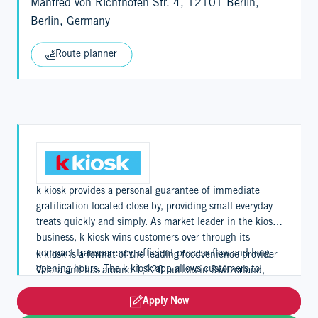
Manfred von Richthofen Str. 4, 12101 Berlin,
Berlin, Germany
Route planner
k kiosk provides a personal guarantee of immediate
gratification located close by, providing small everyday
treats quickly and simply. As market leader in the kiosk
business, k kiosk wins customers over through its
compact transparency, efficient process flow and long
k kiosk is a format of the leading foodvenience provider
opening hours. The k kiosk app allows customers to
Valora and has around 1,120 outlets in Switzerland,
benefit from a digital loyalty program.
Germany and Luxembourg.
Apply Now