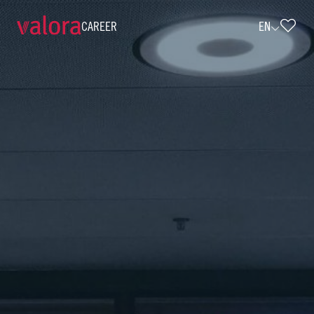
CAREER
EN
Verkäufer k kiosk - Vollzeit (w/m/d) • 