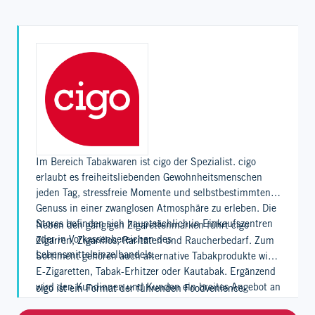
Im Bereich Tabakwaren ist cigo der Spezialist. cigo
erlaubt es freiheitsliebenden Gewohnheitsmenschen
jeden Tag, stressfreie Momente und selbstbestimmten
Genuss in einer zwanglosen Atmosphäre zu erleben. Die
Stores befinden sich hauptsächlich in Einkaufszentren
Neben den gängigen Zigarettenmarken führt cigo
oder in Vorkassenbereichen des
Zigarren, Zigarillos, Raritäten und Raucherbedarf. Zum
Lebensmitteleinzelhandels.
Sortiment gehören auch alternative Tabakprodukte wie
E-Zigaretten, Tabak-Erhitzer oder Kautabak. Ergänzend
wird den Kundinnen und Kunden ein breites Angebot an
cigo ist ein Format der führenden Foodvenience-
Presseerzeugnissen und ein branchenübliches
Anbieterin Valora und zählt rund 400 Verkaufsstellen in