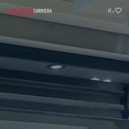
CARRIERA
IT
Verkäufer cigo - 40 Std./Monat (w/m/