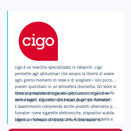
cigo è un marchio specializzato in tabacchi. cigo
permette agli abitudinari che amano la libertà di vivere
ogni giorno momenti di relax e di scegliere i loro piccoli
piaceri quotidiani in un’atmosfera disinvolta. Gli store si
trovano prevalentemente nei centri commerciali o nelle
Oltre alle marche di sigarette più comuni, cigo offre
zone davanti alle casse dei negozi di generi alimentari.
anche sigari, sigaretti, rarità e accessori per fumatori.
L’assortimento comprende anche prodotti alternativi per
fumatori come sigarette elettroniche, dispositivi scalda-
tabacco o tabacco da masticare. A disposizione delle e
cigo è un formato di Valora, il fornitore leader di
dei clienti c’è anche un’ampia offerta di giornali e
foodvenience, e conta circa 400 punti vendita in