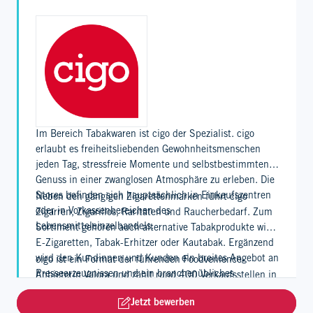
Im Bereich Tabakwaren ist cigo der Spezialist. cigo
erlaubt es freiheitsliebenden Gewohnheitsmenschen
jeden Tag, stressfreie Momente und selbstbestimmten
Genuss in einer zwanglosen Atmosphäre zu erleben. Die
Stores befinden sich hauptsächlich in Einkaufszentren
Neben den gängigen Zigarettenmarken führt cigo
oder in Vorkassenbereichen des
Zigarren, Zigarillos, Raritäten und Raucherbedarf. Zum
Lebensmitteleinzelhandels.
Sortiment gehören auch alternative Tabakprodukte wie
E-Zigaretten, Tabak-Erhitzer oder Kautabak. Ergänzend
wird den Kundinnen und Kunden ein breites Angebot an
cigo ist ein Format der führenden Foodvenience-
Presseerzeugnissen und ein branchenübliches
Anbieterin Valora und zählt rund 400 Verkaufsstellen in
Randsortiment geboten. Verschiedene Stores verfügen
Deutschland.
Jetzt bewerben
zudem über Service-Punkte für Lotto oder