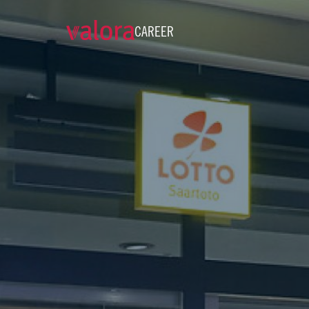
CAREER
Verkäufer cigo - 18 Std./W