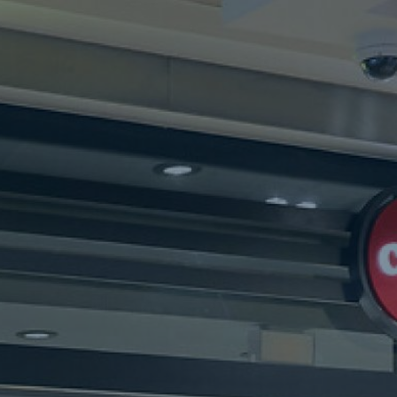
oche (w/m/d) • cigo