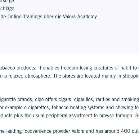
orsorge
schläge
de Online-Trainings über die Valora Academy
 tobacco products. It enables freedom-loving creatures of habit t
in a relaxed atmosphere. The stores are located mainly in shoppin
garette brands, cigo offers cigars, cigarillos, rarities and smoking
or example e-cigarettes, tobacco heating systems and chewing t
roducts plus the usual peripheral assortment to browse through. So
 the leading foodvenience provider Valora and has around 400 out