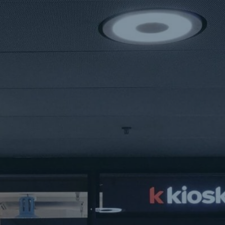
iosk 20 Std. • k kiosk