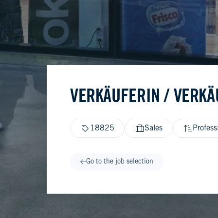
VERKÄUFERIN / VERKÄU
18825
Sales
Profess
Go to the job selection