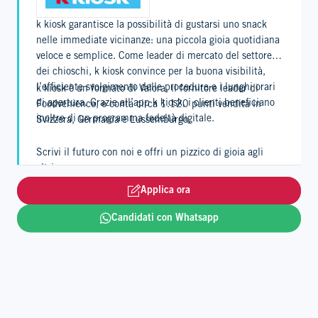
k kiosk garantisce la possibilità di gustarsi uno snack
nelle immediate vicinanze: una piccola gioia quotidiana
veloce e semplice. Come leader di mercato del settore
dei chioschi, k kiosk convince per la buona visibilità,
l’efficiente svolgimento delle procedure e i lunghi orari
k kiosk è un formato di Valora, il fornitore leader di
di apertura. Grazie all’app k kiosk, i clienti beneficiano
Foodvenience, e conta circa 1.120 punti vendita in
inoltre di un programma fedeltà digitale.
Svizzera, Germania e Lussemburgo.
Scrivi il futuro con noi e offri un pizzico di gioia agli
altri.
Applica ora
Leggi tutto
Candidati con Whatsapp