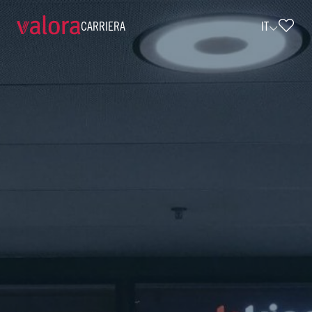
CARRIERA
IT
Verkäuferin / Verkäufer k kiosk 20 Std