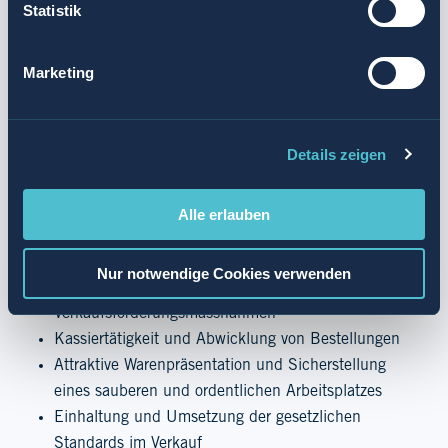
Statistik
Ist verkaufen Deine Leidenschaft? Dann haben wir die
Marketing
perfekte Gelegenheit für Dich. Für unseren k kiosk in
Wengen suchen wir ab sofort Verstärkung für 20
Std./Woche im Stundenlohn.
Details zeigen
Dafür bist du verantwortlich
Alle erlauben
Freundliche und professionelle Beratung und Verkauf
im Bereich Food und Non-Food
Nur notwendige Cookies verwenden
Warenbewirtschaftung und Umsetzung der
Verkaufsförderungsmassnahmen
Kassiertätigkeit und Abwicklung von Bestellungen
Attraktive Warenpräsentation und Sicherstellung
eines sauberen und ordentlichen Arbeitsplatzes
Einhaltung und Umsetzung der gesetzlichen
Standards im Verkauf