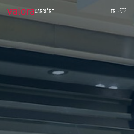
CARRIÈRE
FR
Verkäufer cigo - Teilzeit (w/m/d) • cig