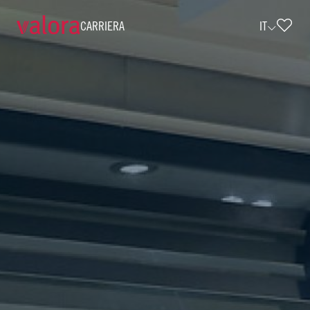
CARRIERA
IT
Verkäufer cigo - Teilzeit (w/m/d) • cig