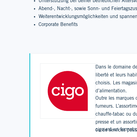
Unterstützung bei deiner betrieblichen Altersv
Abend-, Nacht-, sowie Sonn- und Feiertagszu
Weiterentwicklungsmöglichkeiten und spannen
Corporate Benefits
Dans le domaine des
liberté et leurs ha
choisis. Les magas
d’alimentation.
Outre les marques de
fumeurs. L’assortim
chauffe-tabac ou du
presse et un assort
cigo est un format 
ou de services post