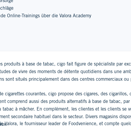
orsorge
schläge
de Online-Trainings über die Valora Academy
 produits à base de tabac, cigo fait figure de spécialiste par ex
bitudes de vivre des moments de détente quotidiens dans une amb
ins sont situés principalement dans des centres commerciaux ou
 cigarettes courantes, cigo propose des cigares, des cigarillos, d
ent comprend aussi des produits alternatifs à base de tabac, par
 tabac à mâcher. En complément, les clientes et les clients se vo
iment secondaire habituel dans le secteur. Divers magasins dispose
de Valora, le fournisseur leader de Foodvenience, et compte qu
aux.