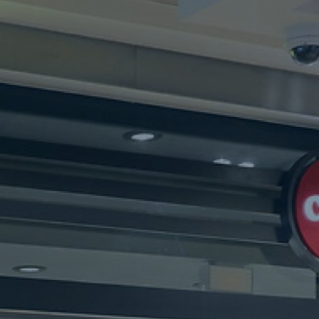
oche (w/m/d) • cigo