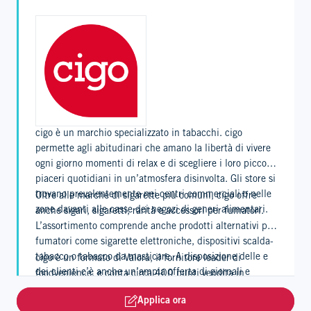
cigo è un marchio specializzato in tabacchi. cigo
permette agli abitudinari che amano la libertà di vivere
ogni giorno momenti di relax e di scegliere i loro piccoli
piaceri quotidiani in un’atmosfera disinvolta. Gli store si
trovano prevalentemente nei centri commerciali o nelle
Oltre alle marche di sigarette più comuni, cigo offre
zone davanti alle casse dei negozi di generi alimentari.
anche sigari, sigaretti, rarità e accessori per fumatori.
L’assortimento comprende anche prodotti alternativi per
fumatori come sigarette elettroniche, dispositivi scalda-
tabacco o tabacco da masticare. A disposizione delle e
cigo è un formato di Valora, il fornitore leader di
dei clienti c’è anche un’ampia offerta di giornali e
foodvenience, e conta circa 400 punti vendita in
riviste e i consueti prodotti del settore. Vari store
Germania.
Applica ora
dispongono inoltre di un punto Lotto o una postazione